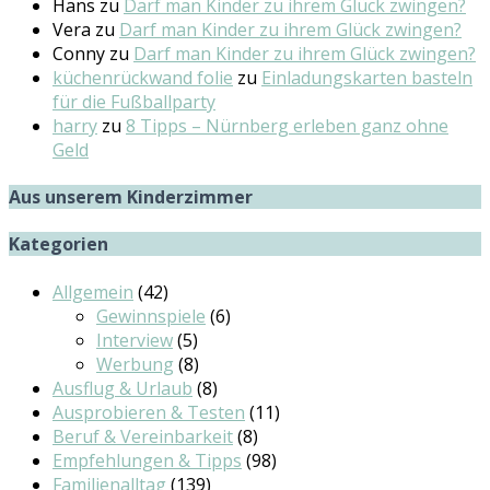
Hans
zu
Darf man Kinder zu ihrem Glück zwingen?
Vera
zu
Darf man Kinder zu ihrem Glück zwingen?
Conny
zu
Darf man Kinder zu ihrem Glück zwingen?
küchenrückwand folie
zu
Einladungskarten basteln
für die Fußballparty
harry
zu
8 Tipps – Nürnberg erleben ganz ohne
Geld
Aus unserem Kinderzimmer
Kategorien
Allgemein
(42)
Gewinnspiele
(6)
Interview
(5)
Werbung
(8)
Ausflug & Urlaub
(8)
Ausprobieren & Testen
(11)
Beruf & Vereinbarkeit
(8)
Empfehlungen & Tipps
(98)
Familienalltag
(139)