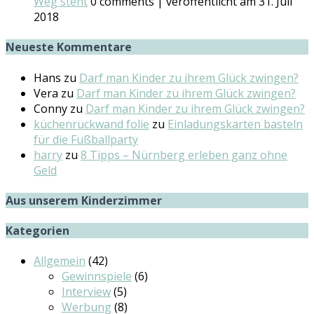
Weg steht
0 comments
|
veröffentlicht am 31. Juli
2018
Neueste Kommentare
Hans
zu
Darf man Kinder zu ihrem Glück zwingen?
Vera
zu
Darf man Kinder zu ihrem Glück zwingen?
Conny
zu
Darf man Kinder zu ihrem Glück zwingen?
küchenrückwand folie
zu
Einladungskarten basteln
für die Fußballparty
harry
zu
8 Tipps – Nürnberg erleben ganz ohne
Geld
Aus unserem Kinderzimmer
Kategorien
Allgemein
(42)
Gewinnspiele
(6)
Interview
(5)
Werbung
(8)