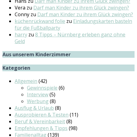
Hans
zu
Darf man Kinder zu ihrem Glück zwingen?
Vera
zu
Darf man Kinder zu ihrem Glück zwingen?
Conny
zu
Darf man Kinder zu ihrem Glück zwingen?
küchenrückwand folie
zu
Einladungskarten basteln
für die Fußballparty
harry
zu
8 Tipps – Nürnberg erleben ganz ohne
Geld
Aus unserem Kinderzimmer
Kategorien
Allgemein
(42)
Gewinnspiele
(6)
Interview
(5)
Werbung
(8)
Ausflug & Urlaub
(8)
Ausprobieren & Testen
(11)
Beruf & Vereinbarkeit
(8)
Empfehlungen & Tipps
(98)
Familienalltag
(139)