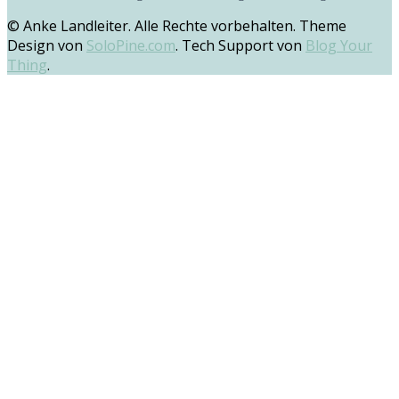
© Anke Landleiter. Alle Rechte vorbehalten. Theme
Design von
SoloPine.com
. Tech Support von
Blog Your
Thing
.