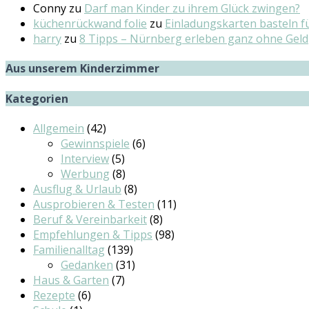
Conny
zu
Darf man Kinder zu ihrem Glück zwingen?
küchenrückwand folie
zu
Einladungskarten basteln fü
harry
zu
8 Tipps – Nürnberg erleben ganz ohne Geld
Aus unserem Kinderzimmer
Kategorien
Allgemein
(42)
Gewinnspiele
(6)
Interview
(5)
Werbung
(8)
Ausflug & Urlaub
(8)
Ausprobieren & Testen
(11)
Beruf & Vereinbarkeit
(8)
Empfehlungen & Tipps
(98)
Familienalltag
(139)
Gedanken
(31)
Haus & Garten
(7)
Rezepte
(6)