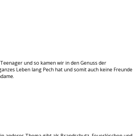
n Teenager und so kamen wir in den Genuss der
n ganzes Leben lang Pech hat und somit auch keine Freunde
ndame.
ein anderes Thema gibt als Brandschutz, Feuerlöschen und