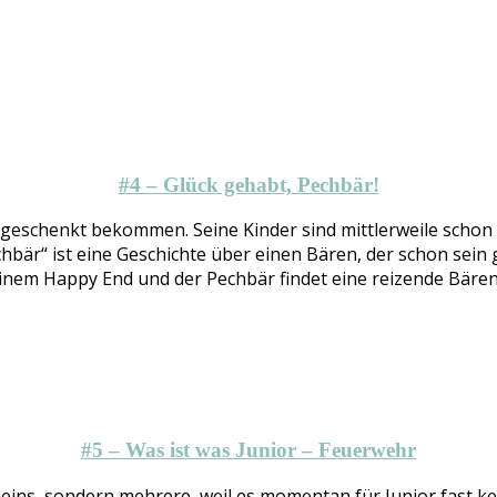
#4 – Glück gehabt, Pechbär!
 geschenkt bekommen. Seine Kinder sind mittlerweile scho
chbär“ ist eine Geschichte über einen Bären, der schon sei
 einem Happy End und der Pechbär findet eine reizende Bäre
#5 – Was ist was Junior – Feuerwehr
eins, sondern mehrere, weil es momentan für Junior fast k