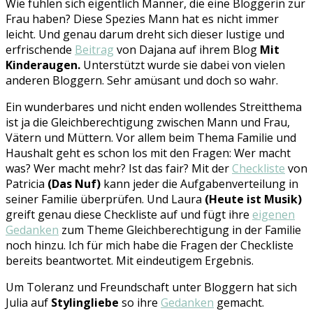
Wie fühlen sich eigentlich Männer, die eine Bloggerin zur
Frau haben? Diese Spezies Mann hat es nicht immer
leicht. Und genau darum dreht sich dieser lustige und
erfrischende
Beitrag
von Dajana auf ihrem Blog
Mit
Kinderaugen.
Unterstützt wurde sie dabei von vielen
anderen Bloggern. Sehr amüsant und doch so wahr.
Ein wunderbares und nicht enden wollendes Streitthema
ist ja die Gleichberechtigung zwischen Mann und Frau,
Vätern und Müttern. Vor allem beim Thema Familie und
Haushalt geht es schon los mit den Fragen: Wer macht
was? Wer macht mehr? Ist das fair? Mit der
Checkliste
von
Patricia
(Das Nuf)
kann jeder die Aufgabenverteilung in
seiner Familie überprüfen. Und Laura
(Heute ist Musik)
greift genau diese Checkliste auf und fügt ihre
eigenen
Gedanken
zum Theme Gleichberechtigung in der Familie
noch hinzu. Ich für mich habe die Fragen der Checkliste
bereits beantwortet. Mit eindeutigem Ergebnis.
Um Toleranz und Freundschaft unter Bloggern hat sich
Julia auf
Stylingliebe
so ihre
Gedanken
gemacht.